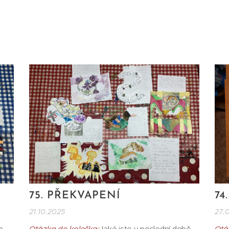
75. PŘEKVAPENÍ
74
21.10.2025
27.
e
Otázka do kolečka:
Jaké jste v poslední době
Otá