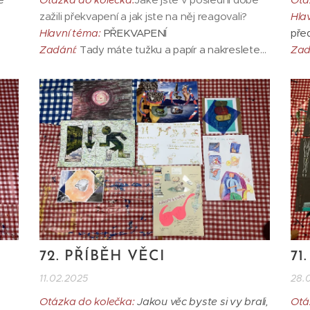
zažili překvapení a jak jste na něj reagovali?
Hla
Hlavní téma:
PŘEKVAPENÍ
pře
Zadání:
Tady máte tužku a papír a nakreslete
Zad
něco na téma překvapení. Po 5 minutách -
form
ou
pokračujte, ale již bez tužky, tady máte gumu.
min
p…)
Po dalších 5 minutách - pokračujte, ale již bez
byc
gumy, tady máte nůžky....
Tec
velk
72. PŘÍBĚH VĚCI
71
11.02.2025
28.
Otázka do kolečka:
Jakou věc byste si vy brali,
Otá