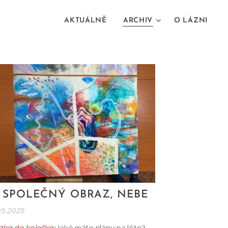
AKTUÁLNĚ
ARCHIV
O LÁZNI
. SPOLEČNÝ OBRAZ, NEBE
05.2025
zka do kolečka:
Jaké máte plány na léto?