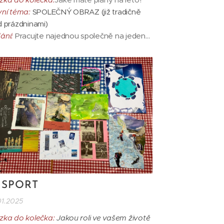
vní téma:
SPOLEČNÝ OBRAZ (již tradičně
d prázdninami)
ání:
Pracujte najednou společně na jeden
át. Využijte libovolnou techniku. Protože
ule nám z toho vyšel vodní svět, dnes
hom mohli zkusit vytvořit "nebe".
hnika:
Akvarel, pastel, tuž, lepící páska...
ý formát, aby mohl vzniknout...
. SPORT
01.2025
zka do kolečka:
Jakou roli ve vašem životě