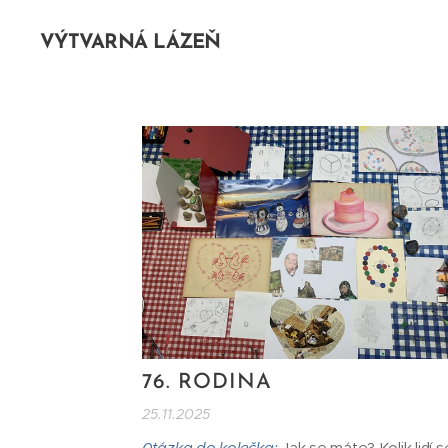
VÝTVARNÁ LÁZEŇ
76. RODINA
25.11.2025
0tázka do kolečka:
Jak se máte? Kolik lidí s