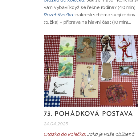
vám vybaví když se řekne rodina? (40 min)
Rozehřívačka:
nakresli schéma svojí rodiny
(tužka) – příprava na hlavní část (10 min)
Hlavní část:
RODINA
Zadání:
Ztvárnit svojí rodinu vybranou form
(zvířata, flora, nábytek, hudební nástroje, at
na jeden obraz a zaměřit se na vztahy a
konstelace...
73. POHÁDKOVÁ POSTAVA
24.04.2025
Otázka do kolečka:
Jaká je vaše oblíbená