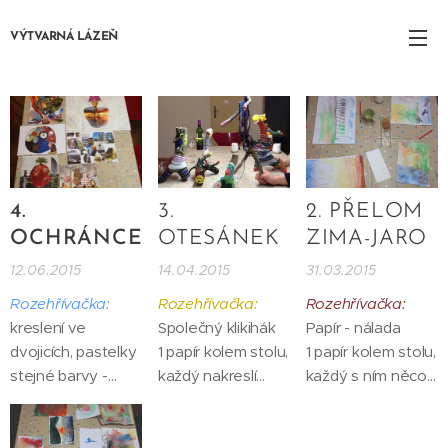
VÝTVARNÁ LÁZEŇ
4.
3.
2. PŘELOM
OCHRÁNCE
OTESÁNEK
ZIMA-JARO
12.06.2015
14.04.2015
31.03.2015
Rozehřívačka:
Rozehřívačka:
Rozehřívačka:
kreslení ve
Společný klikihák
Papír - nálada
dvojicích, pastelky
1 papír kolem stolu,
1 papír kolem stolu,
stejné barvy -
každý nakreslí
každý s ním něco
losování dvojic,
čáru, druhý začne
provedl podle své
kreslí se na
tam, kde první
nálady
střídačku
skončil, v klikiháku