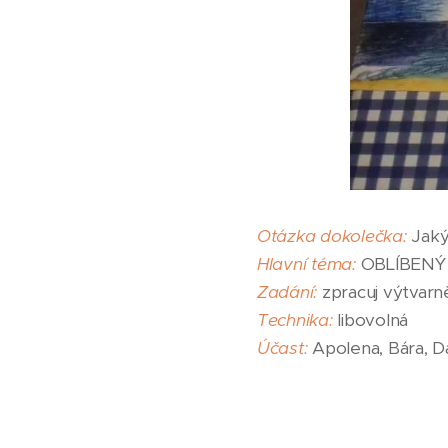
Otázka dokolečka:
Jaký 
Hlavní téma:
OBLÍBENÝ
Zadání:
zpracuj výtvarně
Technika:
libovolná
Účast:
Apolena, Bára, Da