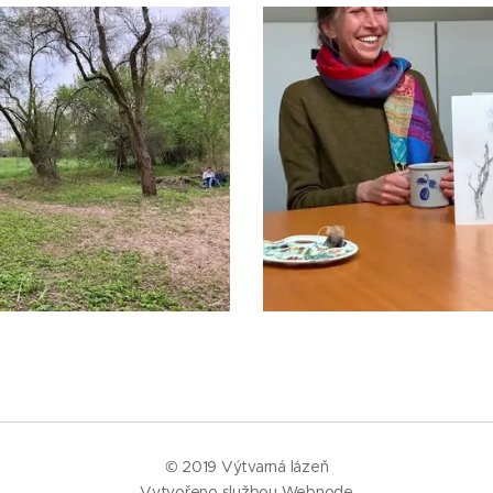
© 2019 Výtvarná lázeň
Vytvořeno službou
Webnode