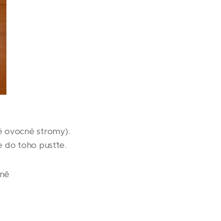
é ovocné stromy).
e do toho pusťte.
zně