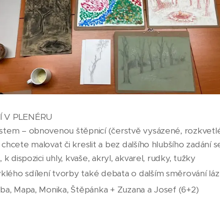
 V PLENÉRU
tem – obnovenou štěpnicí (čerstvě vysázené, rozkvetl
chcete malovat či kreslit a bez dalšího hlubšího zadání s
k dispozici uhly, kvaše, akryl, akvarel, rudky, tužky
ého sdílení tvorby také debata o dalším směrování lá
uba, Mapa, Monika, Štěpánka + Zuzana a Josef (6+2)