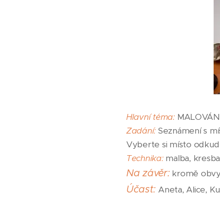
Hlavní téma:
MALOVÁNÍ
Zadání:
Seznámení s mís
Vyberte si místo odkud 
Technika:
malba, kresba, 
Na závěr:
kromě obvykl
Účast:
Aneta, Alice, K