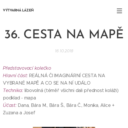
VÝTVARNÁ LÁZEŇ
36. CESTA NA MAPĚ
16.10.2018
Představovací kolečko
Hlavní část:
REÁLNÁ ČI IMAGINÁRNÍ CESTA NA
VYBRANÉ MAPĚ A CO SE NA NÍ UDÁLO
Technika:
libovolná (téměř všichni dali přednost koláži)
podklad - mapa
Účast:
Dana, Bára M., Bára Š., Bára Č., Monika, Alice +
Zuzana a Josef