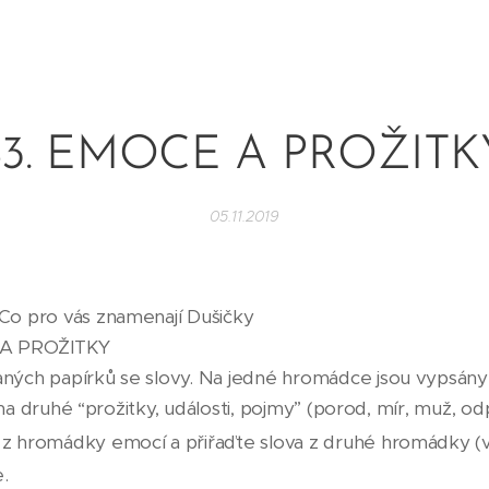
43. EMOCE A PROŽITK
05.11.2019
Co pro vás znamenají Dušičky
A PROŽITKY
ných papírků se slovy. Na jedné hromádce jsou vypsány
.) na druhé “prožitky, události, pojmy” (porod, mír, muž, odp
 z hromádky emocí a přiřaďte slova z druhé hromádky 
.