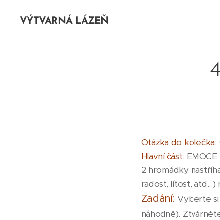
VÝTVARNÁ LÁZEŇ
Otázka do kolečka:
Hlavní část:
EMOCE 
2 hromádky nastříha
radost, lítost, atd..
Zadání:
Vyberte si
náhodně). Ztvárněte