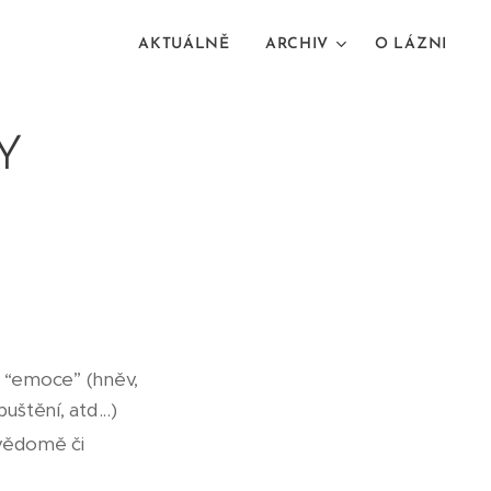
AKTUÁLNĚ
ARCHIV
O LÁZNI
Y
 “emoce” (hněv,
uštění, atd...)
(vědomě či