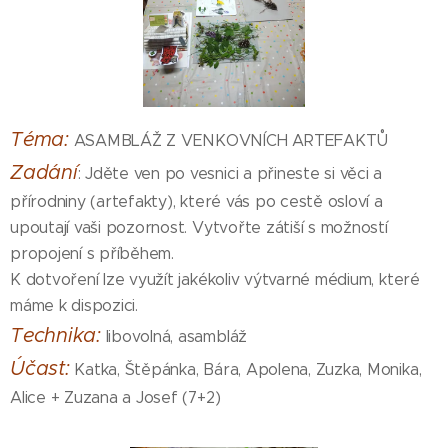
Téma:
ASAMBLÁŽ Z VENKOVNÍCH ARTEFAKTŮ
Zadání
: Jděte ven po vesnici a přineste si věci a
přírodniny (artefakty), které vás po cestě osloví a
upoutají vaši pozornost. Vytvořte zátiší s možností
propojení s příběhem.
K dotvoření lze využít jakékoliv výtvarné médium, které
máme k dispozici.
Technika:
libovolná, asambláž
Účast:
Katka, Štěpánka, Bára, Apolena, Zuzka, Monika,
Alice + Zuzana a Josef (7+2)