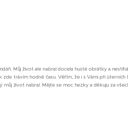
dáři. Můj život ale nabral docela husté obrátky a nestí
 zde trávím hodně času. Věřím, že i s Vámi při úterních 
rý můj život nabral. Mějte se moc hezky a děkuju za všec