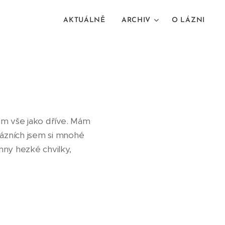
AKTUÁLNĚ
ARCHIV
O LÁZNI
hám vše jako dříve. Mám
lázních jsem si mnohé
hny hezké chvilky,