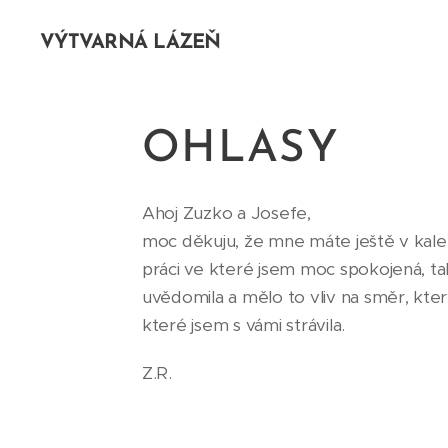
VÝTVARNÁ LÁZEŇ
OHLASY
Ahoj Zuzko a Josefe,
moc děkuju, že mne máte ještě v kalen
práci ve které jsem moc spokojená, tak
uvědomila a mělo to vliv na směr, kte
které jsem s vámi strávila.
Z.R.